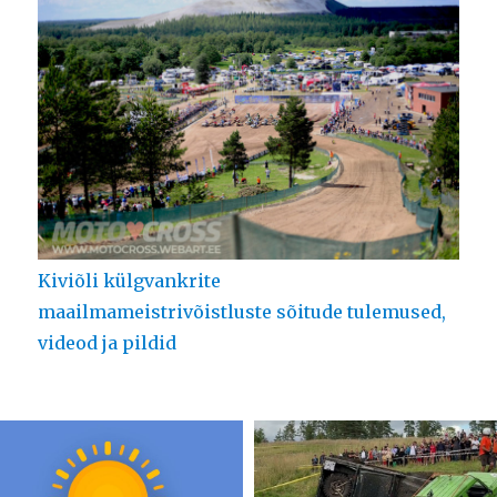
Kiviõli külgvankrite
maailmameistrivõistluste sõitude tulemused,
videod ja pildid