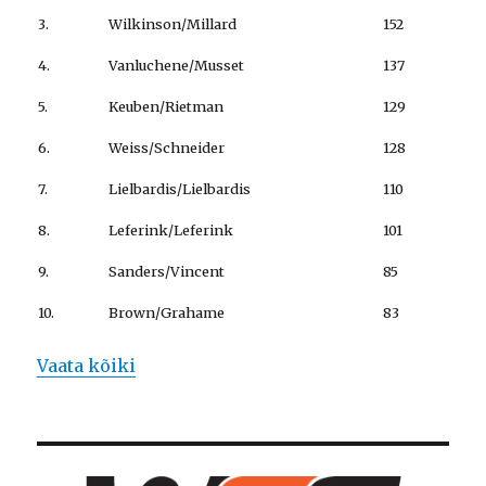
3.
Wilkinson/Millard
152
4.
Vanluchene/Musset
137
5.
Keuben/Rietman
129
6.
Weiss/Schneider
128
7.
Lielbardis/Lielbardis
110
8.
Leferink/Leferink
101
9.
Sanders/Vincent
85
10.
Brown/Grahame
83
Vaata kõiki