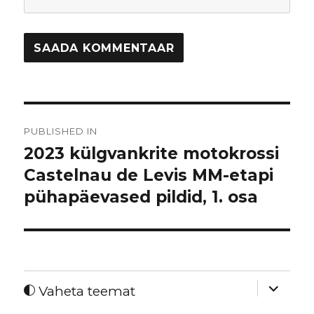
Navigeerimine
PUBLISHED IN
2023 külgvankrite motokrossi
Castelnau de Levis MM-etapi
pühapäevased pildid, 1. osa
expand
Vaheta teemat
child
menu