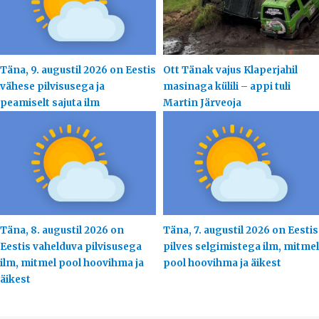
Täna, 9. augustil 2026 on Eestis
Ott Tänak vajus Klaperjahil
vähese pilvisusega ja
masinaga külili – appi tuli
peamiselt sajuta ilm
Martin Järveoja
Täna, 8. augustil 2026 on
Täna, 7. augustil 2026 on Eestis
Eestis vahelduva pilvisusega
pilves selgimistega ilm, mitmel
ilm, mitmel pool hoovihma ja
pool hoovihma ja äikest
äikest