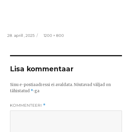
Posted
Full
28. aprill , 2025
1200 × 800
on
size
Lisa kommentaar
Sinu e-postiaadressi ei avaldata.
Nõutavad väljad on
tähistatud
*
-ga
KOMMENTEERI
*