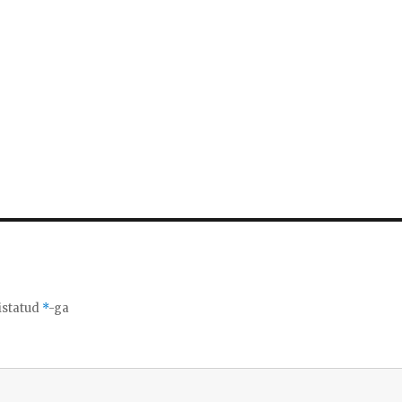
istatud
*
-ga