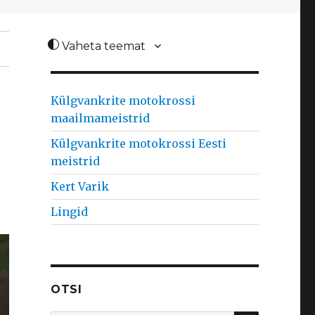
Vaheta teemat
Külgvankrite motokrossi
maailmameistrid
Külgvankrite motokrossi Eesti
meistrid
Kert Varik
Lingid
OTSI