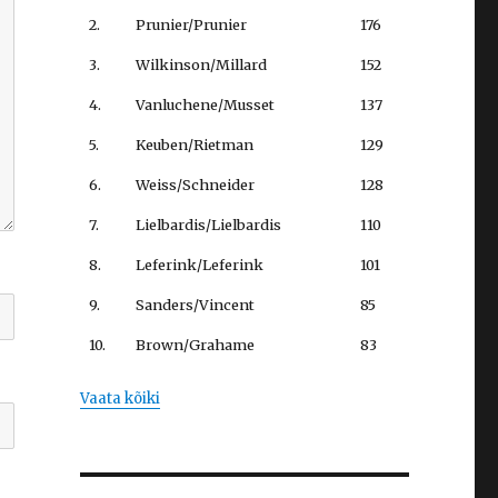
2.
Prunier/Prunier
176
3.
Wilkinson/Millard
152
4.
Vanluchene/Musset
137
5.
Keuben/Rietman
129
6.
Weiss/Schneider
128
7.
Lielbardis/Lielbardis
110
8.
Leferink/Leferink
101
9.
Sanders/Vincent
85
10.
Brown/Grahame
83
Vaata kõiki