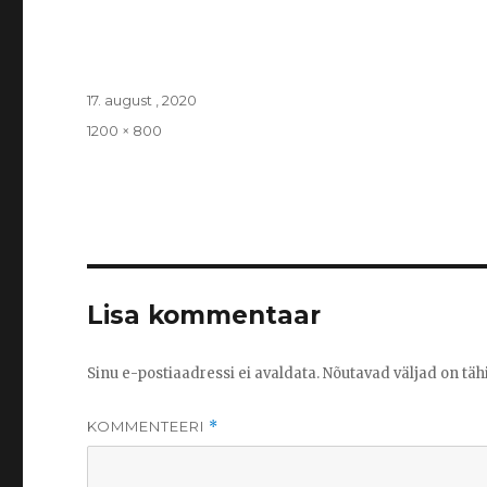
Posted
17. august , 2020
on
Full
1200 × 800
size
Lisa kommentaar
Sinu e-postiaadressi ei avaldata.
Nõutavad väljad on täh
KOMMENTEERI
*