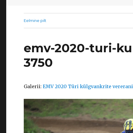
Eelmine pilt
emv-2020-turi-ku
3750
Galerii:
EMV 2020 Türi külgvankrite vereranid