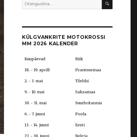
OTSI
Search
for:
KÜLGVANKRITE MOTOKROSSI
MM 2026 KALENDER
Kuupäevad
Riik
18. - 19. aprill
Prantsusmaa
2. - 3. mai
Tšehhi
9. - 10. mai
Saksamaa
30. - 31. mai
Suurbritannia
6. - 7. juuni
Poola
13. - 14. juuni
Eesti
27. - 28. juuni
Belgia