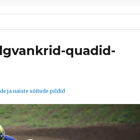
lgvankrid-quadid-
e ja naiste sõitude pildid