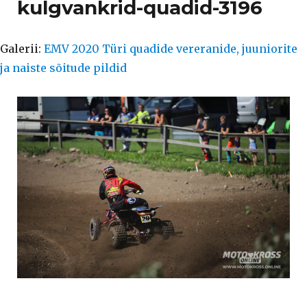
kulgvankrid-quadid-3196
Galerii:
EMV 2020 Türi quadide vereranide, juuniorite
ja naiste sõitude pildid