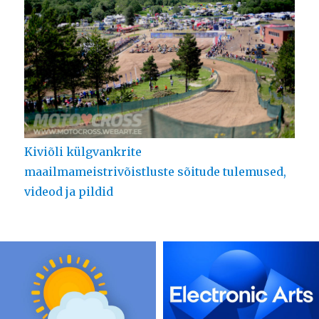
Kiviõli külgvankrite
maailmameistrivõistluste sõitude tulemused,
videod ja pildid