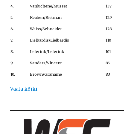
4.
Vanluchene/Musset
137
5.
Keuben/Rietman
129
6.
Weiss/Schneider
128
7.
Lielbardis/Lielbardis
110
8.
Leferink/Leferink
101
9.
Sanders/Vincent
85
10.
Brown/Grahame
83
Vaata kõiki