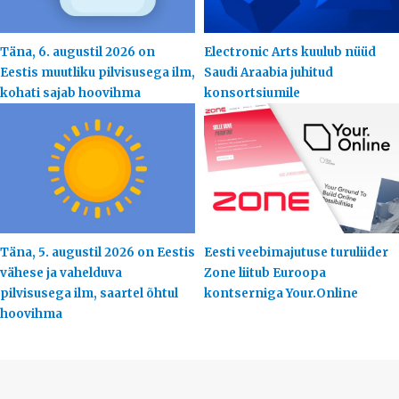
Täna, 6. augustil 2026 on
Electronic Arts kuulub nüüd
Eestis muutliku pilvisusega ilm,
Saudi Araabia juhitud
kohati sajab hoovihma
konsortsiumile
Täna, 5. augustil 2026 on Eestis
Eesti veebimajutuse turuliider
vähese ja vahelduva
Zone liitub Euroopa
pilvisusega ilm, saartel õhtul
kontserniga Your.Online
hoovihma