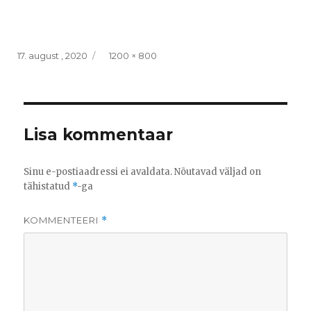
Posted
Full
17. august , 2020
1200 × 800
on
size
Lisa kommentaar
Sinu e-postiaadressi ei avaldata.
Nõutavad väljad on
tähistatud
*
-ga
KOMMENTEERI
*