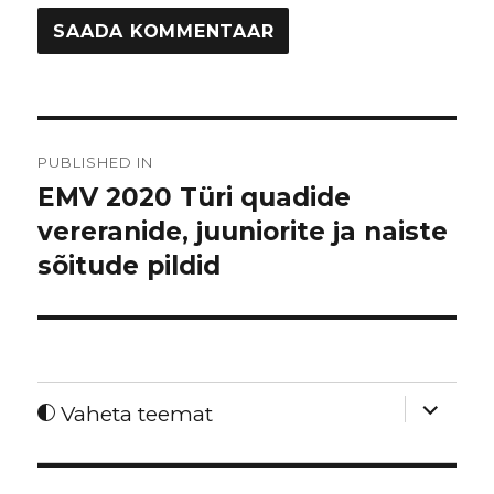
Navigeerimine
PUBLISHED IN
EMV 2020 Türi quadide
vereranide, juuniorite ja naiste
sõitude pildid
expand
Vaheta teemat
child
menu