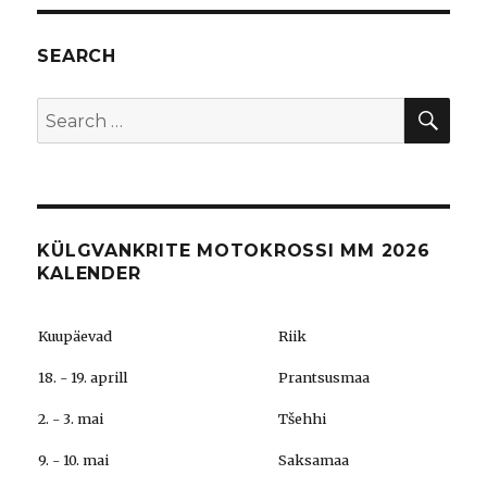
SEARCH
SEA
Search
for:
KÜLGVANKRITE MOTOKROSSI MM 2026
KALENDER
Kuupäevad
Riik
18. - 19. aprill
Prantsusmaa
2. - 3. mai
Tšehhi
9. - 10. mai
Saksamaa