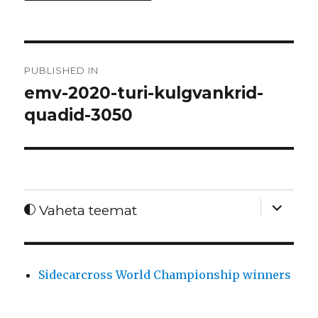
Post
PUBLISHED IN
navigation
emv-2020-turi-kulgvankrid-
quadid-3050
expand
Vaheta teemat
child
menu
Sidecarcross World Championship winners