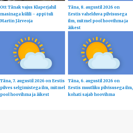
Ott Tänak vajus Klaperjahil
Täna, 8. augustil 2026 on
masinaga külili – appi tuli
Eestis vahelduva pilvisusega
Martin Järveoja
ilm, mitmel pool hoovihma ja
äikest
Täna, 7. augustil 2026 on Eestis
Täna, 6. augustil 2026 on
pilves selgimistega ilm, mitmel
Eestis muutliku pilvisusega ilm,
pool hoovihma ja äikest
kohati sajab hoovihma