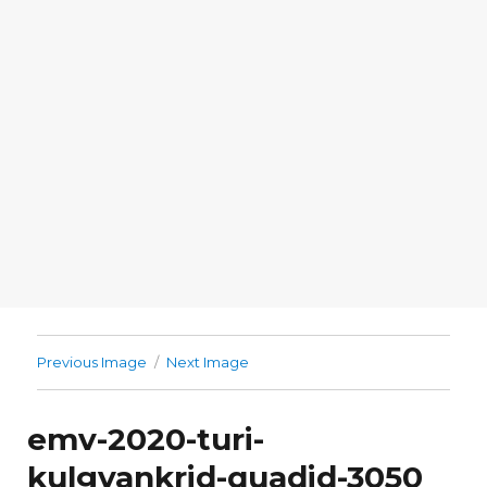
Previous Image
Next Image
emv-2020-turi-
kulgvankrid-quadid-3050