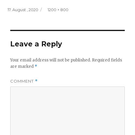
Posted
Full
17. August , 2020
1200 × 800
on
size
Leave a Reply
Your email address will not be published.
Required fields
are marked
*
COMMENT
*