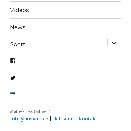
Videos
News
expand
Sport
child
menu
Moto♥kross Online
info@uusweb.ee
|
Reklaam
|
Kontakt