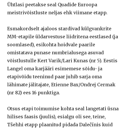
Ühtlasi peetakse seal Quadide Euroopa
meistrivõistluste neljas ehk viimane etapp.
Esmakordselt ajaloos stardivad külgvankrite
MM-etapile üldarvestuse liidritena eestlased (ja
soomlased), esikohta hoidvale paarile
omistatava punase numbrialusega asuvad
võistlustulle Kert Varik/Lari Kunas (nr 5). Eestis
Langel oma karjääri esimemese sõidu- ja
etapivõidu teeninud paar juhib sarja oma
lähimate jälitajate, Etienne Bax/Ondrej Cermak
(nr 82) ees 16 punktiga.
Otsus etapi toimumise kohta seal langetati üsna
hilises faasis (juulis), esialgu oli see, teine,
Tšehhi etapp plaanitud pidada Dalečínis kuid