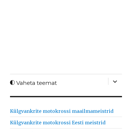
expand
Vaheta teemat
child
menu
Külgvankrite motokrossi maailmameistrid
Külgvankrite motokrossi Eesti meistrid