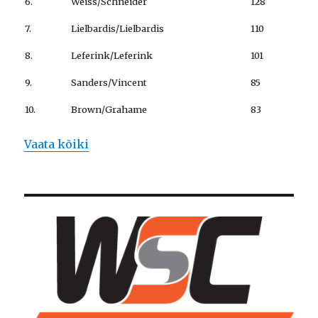
6.
Weiss/Schneider
128
7.
Lielbardis/Lielbardis
110
8.
Leferink/Leferink
101
9.
Sanders/Vincent
85
10.
Brown/Grahame
83
Vaata kõiki