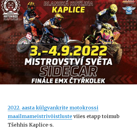
2022. aasta külgvankrite motokrossi
maailmameistrivõistluste
viies etapp toimub
Tšehhis Kaplice-s.