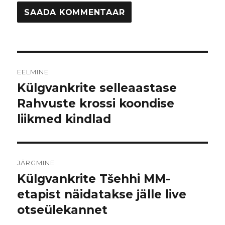
Navigeerimine
EELMINE
Külgvankrite selleaastase
Eelmine
postitus
Rahvuste krossi koondise
liikmed kindlad
JÄRGMINE
Külgvankrite Tšehhi MM-
Järgmine
postitus:
etapist näidatakse jälle live
otseülekannet