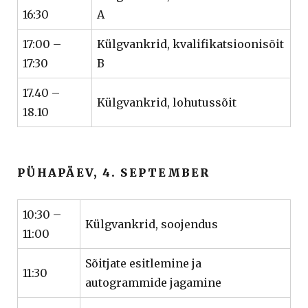
16:30
A
17:00 –
Külgvankrid, kvalifikatsioonisõit
17:30
B
17.40 –
Külgvankrid, lohutussõit
18.10
PÜHAPÄEV, 4. SEPTEMBER
10:30 –
Külgvankrid, soojendus
11:00
Sõitjate esitlemine ja
11:30
autogrammide jagamine