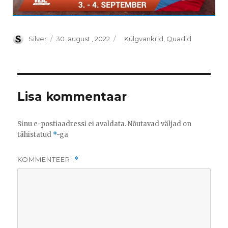
Author
Posted
Categories
Silver
30. august , 2022
Külgvankrid
,
Quadid
on
Lisa kommentaar
Sinu e-postiaadressi ei avaldata.
Nõutavad väljad on
tähistatud
*
-ga
KOMMENTEERI
*