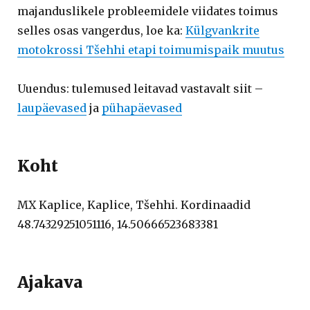
majanduslikele probleemidele viidates toimus
selles osas vangerdus, loe ka:
Külgvankrite
motokrossi Tšehhi etapi toimumispaik muutus
Uuendus: tulemused leitavad vastavalt siit –
laupäevased
ja
pühapäevased
Koht
MX Kaplice, Kaplice, Tšehhi. Kordinaadid
48.74329251051116, 14.50666523683381
Ajakava