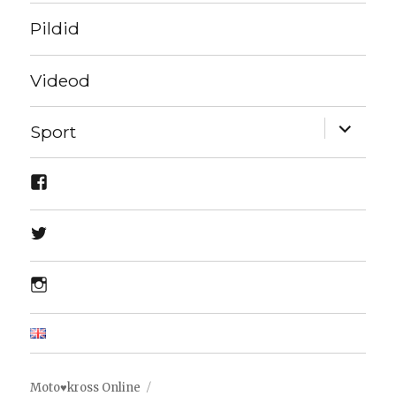
Pildid
Videod
expand
Sport
child
menu
Moto♥kross Online