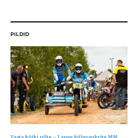
PILDID
Vaata kõiki pilte – Lange külgvankrite MM