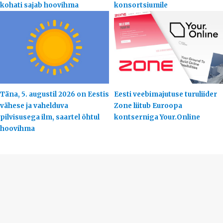
kohati sajab hoovihma
konsortsiumile
Täna, 5. augustil 2026 on Eestis
Eesti veebimajutuse turuliider
vähese ja vahelduva
Zone liitub Euroopa
pilvisusega ilm, saartel õhtul
kontserniga Your.Online
hoovihma