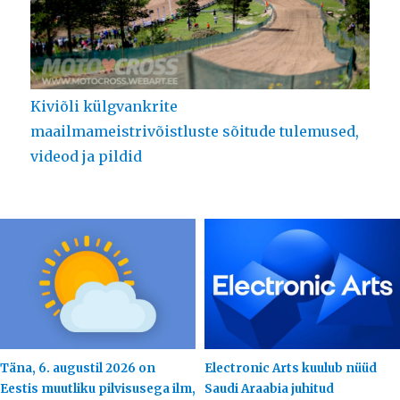
Kiviõli külgvankrite
maailmameistrivõistluste sõitude tulemused,
videod ja pildid
Täna, 6. augustil 2026 on
Electronic Arts kuulub nüüd
Eestis muutliku pilvisusega ilm,
Saudi Araabia juhitud