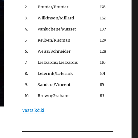
2.
Prunier/Prunier
176
3.
Wilkinson/Millard
152
4.
Vanluchene/Musset
137
5.
Keuben/Rietman
129
6.
Weiss/Schneider
128
7.
Lielbardis/Lielbardis
110
8.
Leferink/Leferink
101
9.
Sanders/Vincent
85
10.
Brown/Grahame
83
Vaata kõiki