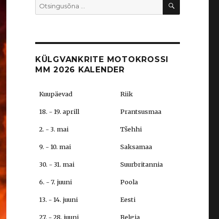
OTSI
Search
for:
KÜLGVANKRITE MOTOKROSSI
MM 2026 KALENDER
Kuupäevad
Riik
18. - 19. aprill
Prantsusmaa
2. - 3. mai
Tšehhi
9. - 10. mai
Saksamaa
30. - 31. mai
Suurbritannia
6. - 7. juuni
Poola
13. - 14. juuni
Eesti
27. - 28. juuni
Belgia