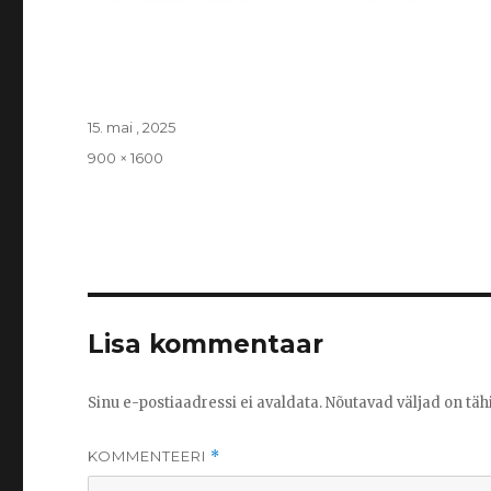
Posted
15. mai , 2025
on
Full
900 × 1600
size
Lisa kommentaar
Sinu e-postiaadressi ei avaldata.
Nõutavad väljad on täh
KOMMENTEERI
*