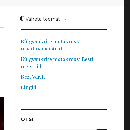
Vaheta teemat
Külgvankrite motokrossi
maailmameistrid
Külgvankrite motokrossi Eesti
meistrid
Kert Varik
Lingid
OTSI