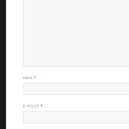
NIMI
*
E-POST
*