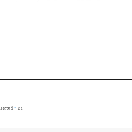
istatud
*
-ga