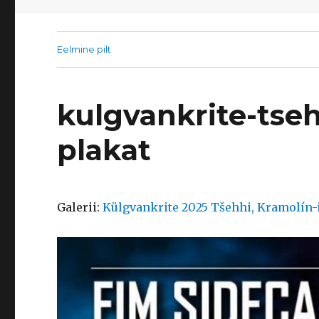
Eelmine pilt
kulgvankrite-tseh
plakat
Galerii:
Külgvankrite 2025 Tšehhi, Kramolín