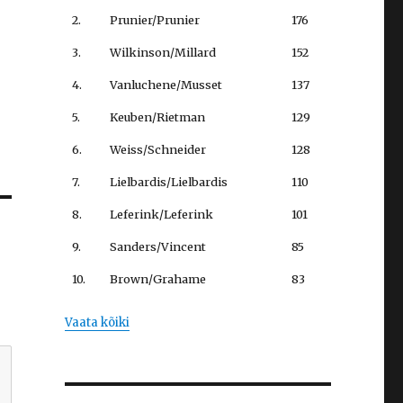
2.
Prunier/Prunier
176
3.
Wilkinson/Millard
152
4.
Vanluchene/Musset
137
5.
Keuben/Rietman
129
6.
Weiss/Schneider
128
7.
Lielbardis/Lielbardis
110
8.
Leferink/Leferink
101
9.
Sanders/Vincent
85
10.
Brown/Grahame
83
Vaata kõiki