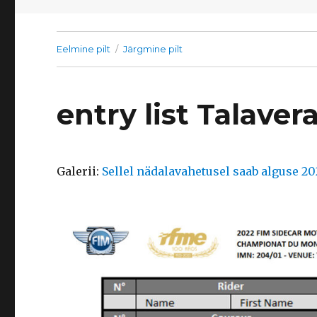
Eelmine pilt
Järgmine pilt
entry list Talave
Galerii:
Sellel nädalavahetusel saab alguse 2