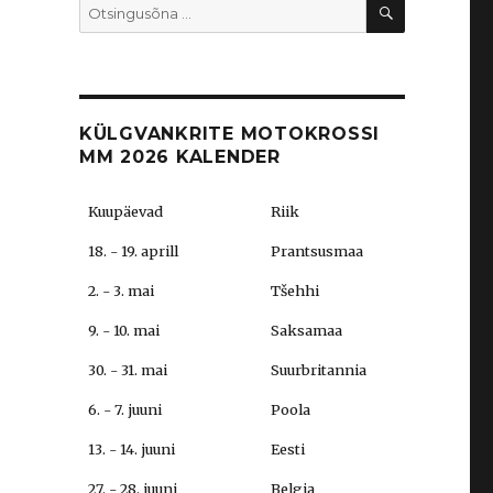
OTSI
Search
for:
KÜLGVANKRITE MOTOKROSSI
MM 2026 KALENDER
Kuupäevad
Riik
18. - 19. aprill
Prantsusmaa
2. - 3. mai
Tšehhi
9. - 10. mai
Saksamaa
30. - 31. mai
Suurbritannia
6. - 7. juuni
Poola
13. - 14. juuni
Eesti
27. - 28. juuni
Belgia