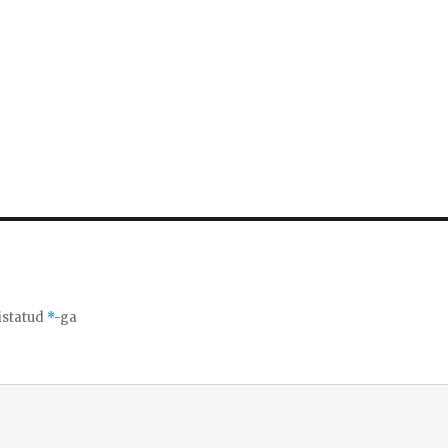
istatud
*
-ga