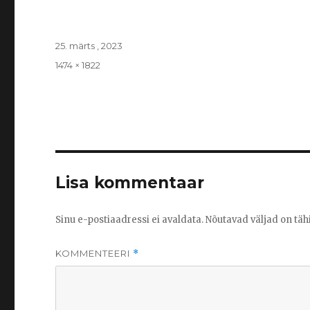
Posted
25. märts , 2023
on
Full
1474 × 1822
size
Lisa kommentaar
Sinu e-postiaadressi ei avaldata.
Nõutavad väljad on täh
KOMMENTEERI
*