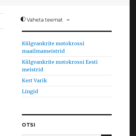
Vaheta teemat
Külgvankrite motokrossi
maailmameistrid
Külgvankrite motokrossi Eesti
meistrid
Kert Varik
Lingid
OTSI