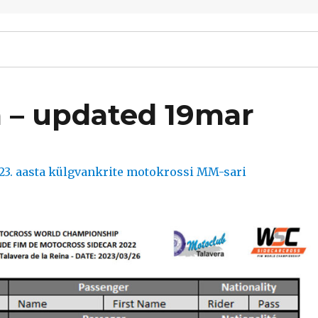
ra – updated 19mar
023. aasta külgvankrite motokrossi MM-sari