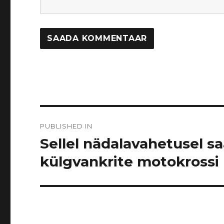
Navigeerimine
PUBLISHED IN
Sellel nädalavahetusel s
külgvankrite motokrossi