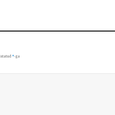
istatud
*
-ga