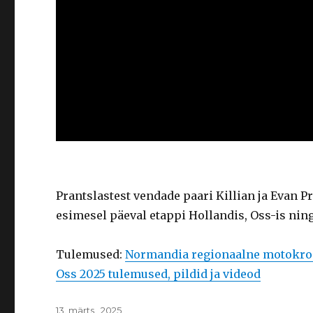
Prantslastest vendade paari Killian ja Evan 
esimesel päeval etappi Hollandis, Oss-is nin
Tulemused:
Normandia regionaalne motokross
Oss 2025 tulemused, pildid ja videod
Posted
13. märts , 2025