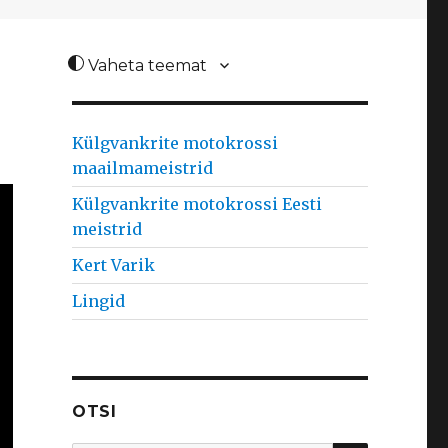
Vaheta teemat
Külgvankrite motokrossi
maailmameistrid
Külgvankrite motokrossi Eesti
meistrid
Kert Varik
Lingid
OTSI