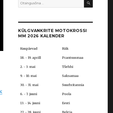
OTSI
Search
for:
KÜLGVANKRITE MOTOKROSSI
MM 2026 KALENDER
Kuupäevad
Riik
18. - 19. aprill
Prantsusmaa
2. - 3. mai
Tšehhi
9. - 10. mai
Saksamaa
30. - 31. mai
Suurbritannia
K
6. - 7. juuni
Poola
13. - 14. juuni
Eesti
27. - 28. juuni
Belgia