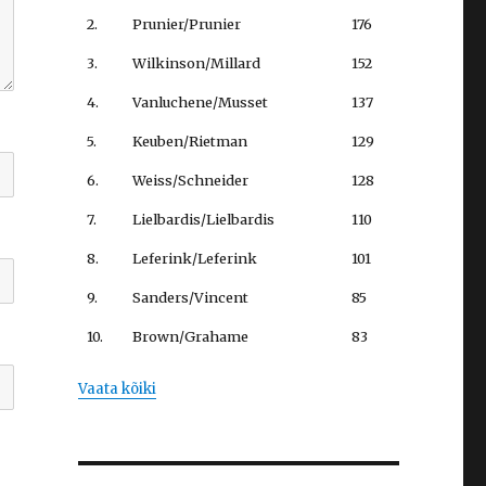
2.
Prunier/Prunier
176
3.
Wilkinson/Millard
152
4.
Vanluchene/Musset
137
5.
Keuben/Rietman
129
6.
Weiss/Schneider
128
7.
Lielbardis/Lielbardis
110
8.
Leferink/Leferink
101
9.
Sanders/Vincent
85
10.
Brown/Grahame
83
Vaata kõiki