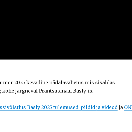
Prunier 2025 kevadine nädalavahetus mis sisaldas
g kohe järgneval Prantsusmaal Basly-is.
ivõistlus Basly 2025 tulemused, pildid ja videod
ja
ON